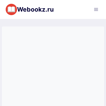
Перейти
Webookz.ru
к
содержимому