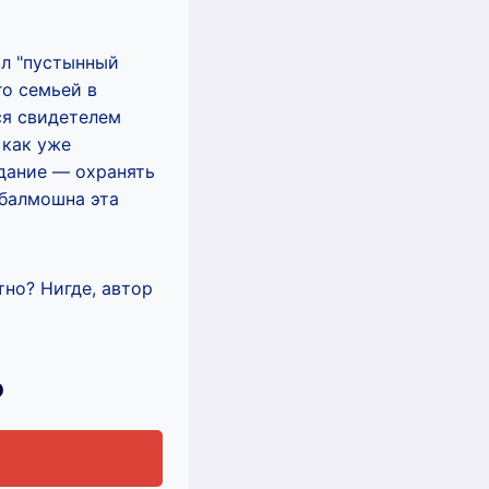
ал "пустынный
го семьей в
ся свидетелем
 как уже
адание — охранять
збалмошна эта
тно? Нигде, автор
ю