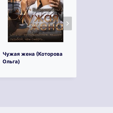
Чужая жена (Которова
Хочу з
Ольга)
встреч
Ка)