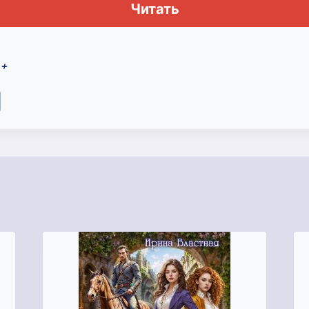
Читать
2+