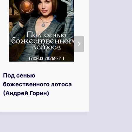
Частна
Под сенью
(Карин
божественного лотоса
(Андрей Горин)