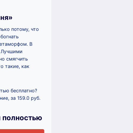
иня»
ько потому, что
обогнать
метаморфом. В
. Лучшими
но смягчить
о такие, как
стью бесплатно?
е, за 159.0 руб.
н полностью