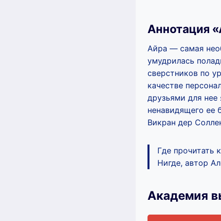
Аннотация «
Айра — самая нео
умудрилась полад
сверстников по у
качестве персонал
друзьями для нее 
ненавидящего ее б
Викран дер Соллен
Где прочитать 
Нигде, автор Ал
Академия в