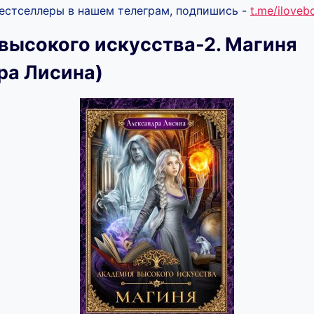
бестселлеры в нашем телеграм, подпишись -
t.me/ilove
высокого искусства-2. Магиня
ра Лисина)