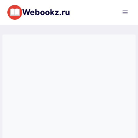
Перейти
Webookz.ru
к
содержимому