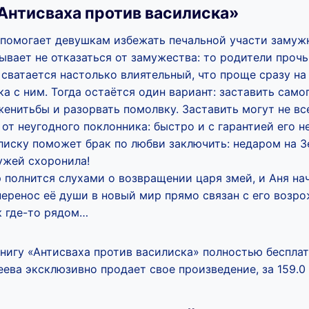
Антисваха против василиска»
и помогает девушкам избежать печальной участи замуж
вает не отказаться от замужества: то родители прочь
 сватается настолько влиятельный, что проще сразу на 
ка с ним. Тогда остаётся один вариант: заставить само
енитьбы и разорвать помолвку. Заставить могут не все
 от неугодного поклонника: быстро и с гарантией его 
лиску поможет брак по любви заключить: недаром на З
ужей схоронила!
 полнится слухами о возвращении царя змей, и Аня на
перенос её души в новый мир прямо связан с его возр
к где-то рядом…
книгу «Антисваха против василиска» полностью бесплат
ева эксклюзивно продает свое произведение, за 159.0 