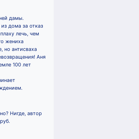
ней дамы.
 из дома за отказ
плаху лечь, чем
го жениха
, но антисваха
невозвращения! Аня
емле 100 лет
чинает
ождением.
но? Нигде, автор
руб.