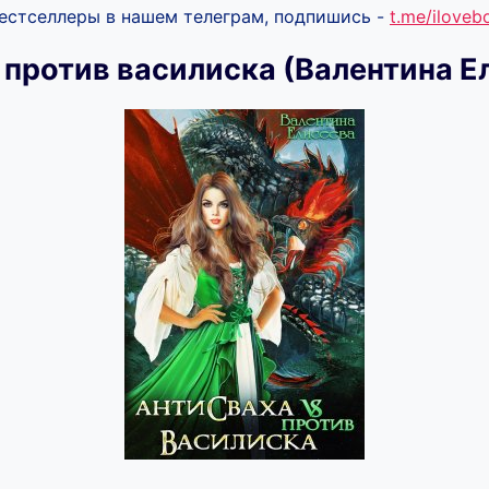
бестселлеры в нашем телеграм, подпишись -
t.me/ilove
 против василиска (Валентина Е