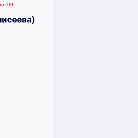
book99
лисеева)