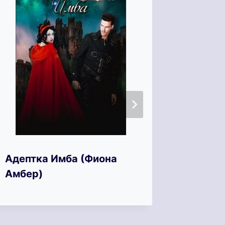
Тайна 
Адептка Имба (Фиона
(Татья
Амбер)