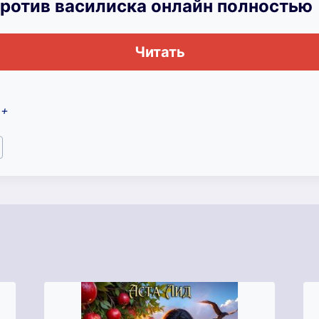
против василиска онлайн полностью
Читать
2+