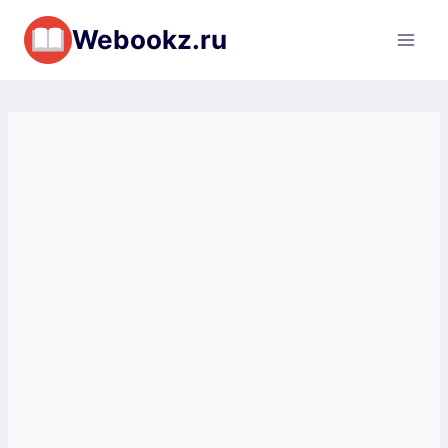
Перейти
Webookz.ru
к
содержимому