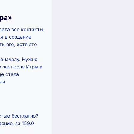
гра»
ала все контакты,
дя в создание
ь его, хотя это
поначалу. Нужно
му же после Игры и
ще стала
ны.
стью бесплатно?
ение, за 159.0