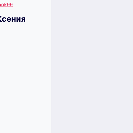
book99
Ксения