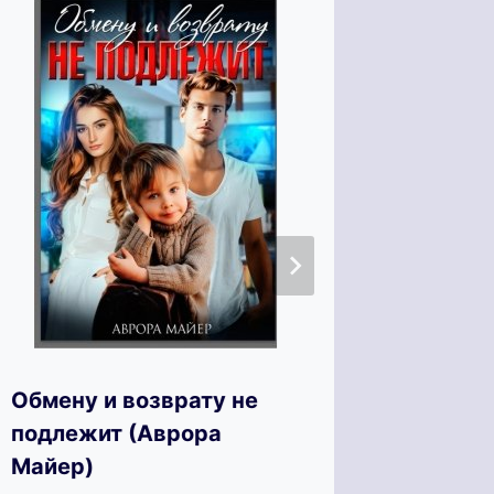
Обмену и возврату не
Варвар
подлежит (Аврора
Шерр)
Майер)