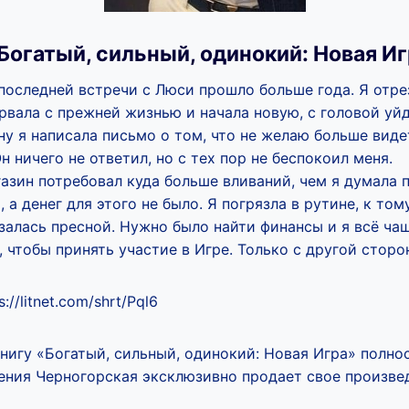
Богатый, сильный, одинокий: Новая И
последней встречи с Люси прошло больше года. Я отрез
рвала с прежней жизнью и начала новую, с головой уй
ну я написала письмо о том, что не желаю больше видет
н ничего не ответил, но с тех пор не беспокоил меня.
зин потребовал куда больше вливаний, чем я думала 
 а денег для этого не было. Я погрязла в рутине, к то
залась пресной. Нужно было найти финансы и я всё ча
 чтобы принять участие в Игре. Только с другой сторо
://litnet.com/shrt/Pql6
книгу «Богатый, сильный, одинокий: Новая Игра» полно
сения Черногорская эксклюзивно продает свое произвед