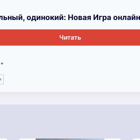
льный, одинокий: Новая Игра онлай
Читать
8+
я