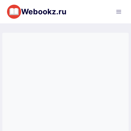
Перейти
Webookz.ru
к
содержимому