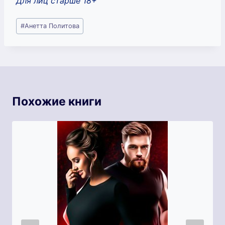
Для лиц старше 18+
Метки
#
Анетта Политова
записи:
Похожие книги