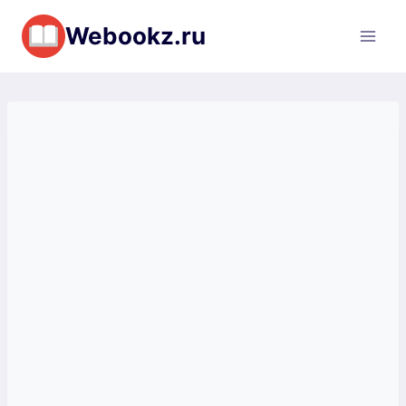
Перейти
Webookz.ru
к
содержимому