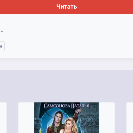
Читать
2+
а