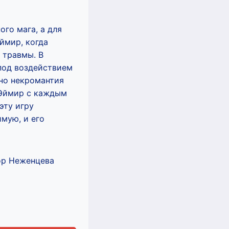
го мага, а для
ймир, когда
 травмы. В
 под воздействием
 но некромантия
ь Эймир с каждым
эту игру
мую, и его
ор Неженцева