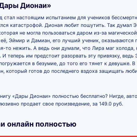
«Дары Дионаи»
д стал настоящим испытанием для учеников бессмертно
лся катастрофой. Дионая любит пошутить. Так думал Э
которая не могла пользоваться даром из-за магической
 её, Эймир и Дамиан, его лучший ученик, оказываются
ая-то нежить. А ведь они думали, что Лира маг холода,
. И теперь им предстоит разорвать эту привязку, вед
погружается в безумие, до того его тянет к девушке. В 
н, который готов до последнего вздоха защищать люби
книгу «Дары Дионаи» полностью бесплатно? Нигде, авт
юзивно продает свое произведение, за 149.0 руб.
и онлайн полностью