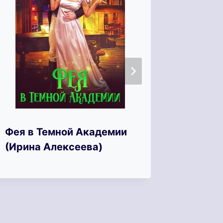
Фея в Темной Академии
Няня д
(Ирина Алексеева)
или Не
(Алена