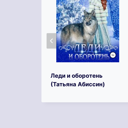
оя в
Леди и оборотень
на
(Татьяна Абиссин)