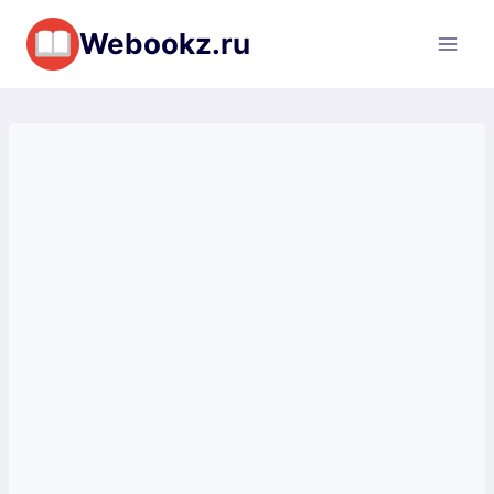
Перейти
Webookz.ru
к
содержимому