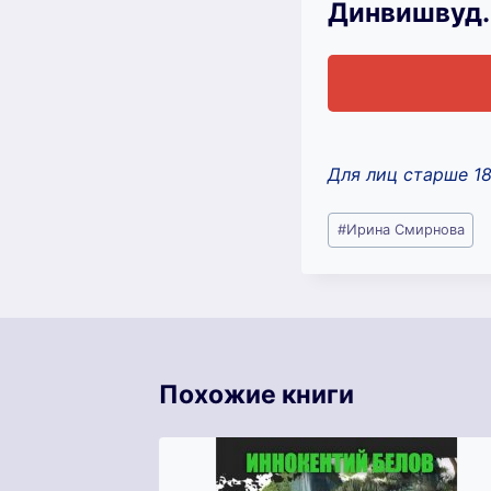
Динвишвуд.
Для лиц старше 1
Метки
#
Ирина Смирнова
записи:
Похожие книги