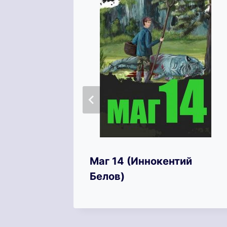
й
Маг 14 (Иннокентий
Leaf)
Белов)