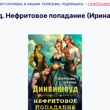
бестселлеры в нашем телеграм, подпишись -
t.me/ilove
. Нефритовое попадание (Ирин
)