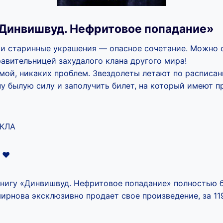
Динвишвуд. Нефритовое попадание»
 и старинные украшения — опасное сочетание. Можно 
авительницей захудалого клана другого мира!
мой, никаких проблем. Звездолеты летают по расписан
ну былую силу и заполучить билет, на который имеют п
КЛА
 ❤️
книгу «Динвишвуд. Нефритовое попадание» полностью б
ирнова эксклюзивно продает свое произведение, за 119