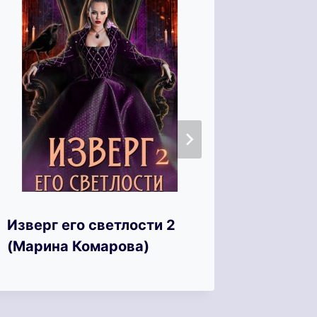
Изверг его светлости 2
Приман
(Марина Комарова)
(Викто