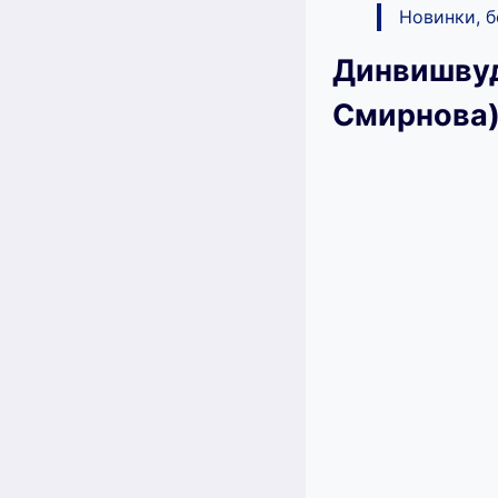
Новинки, 
Динвишвуд
Смирнова