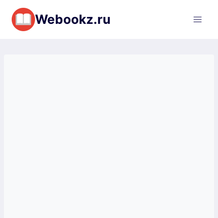
Перейти
Webookz.ru
к
содержимому