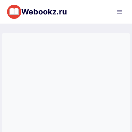
Перейти
Webookz.ru
к
содержимому