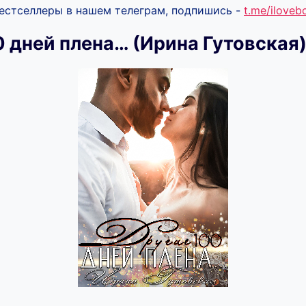
бестселлеры в нашем телеграм, подпишись -
t.me/ilove
0 дней плена… (Ирина Гутовская