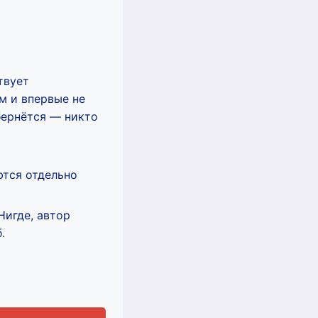
твует
м и впервые не
бернётся — никто
ются отдельно
Нигде, автор
.