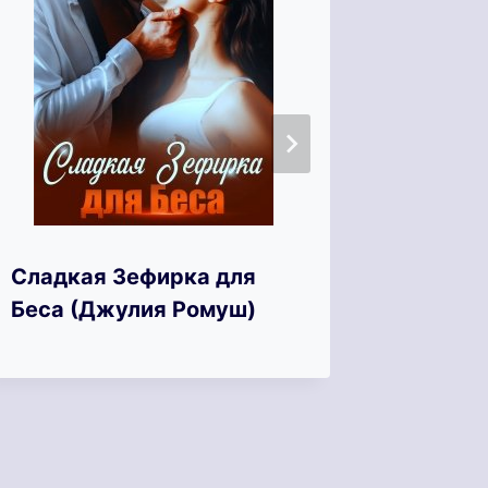
Сладкая Зефирка для
Притя
Беса (Джулия Ромуш)
Резник