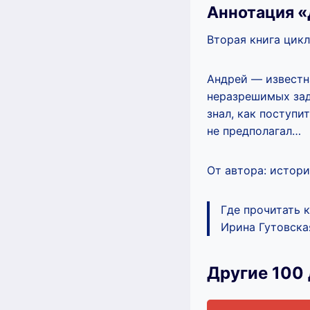
Аннотация «
Вторая книга цик
Андрей — известна
неразрешимых зад
знал, как поступи
не предполагал…
От автора: истор
Где прочитать 
Ирина Гутовская
Другие 100