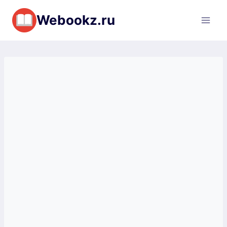
Перейти
Webookz.ru
к
содержимому