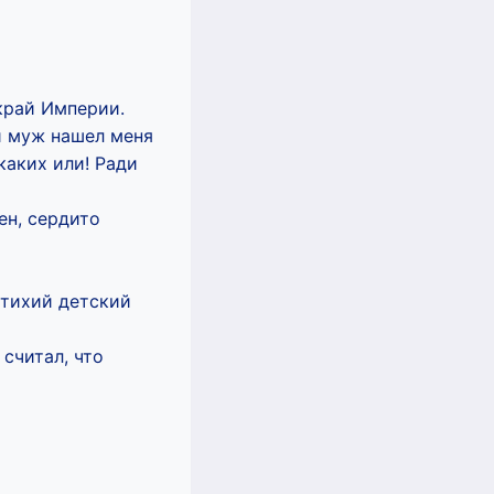
край Империи.
й муж нашел меня
каких или! Ради
ен, сердито
 тихий детский
 считал, что