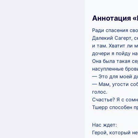
Аннотация «
Ради спасения св
Далекий Сагерт, 
и там. Хватит ли 
дочери я пойду на
Она была такая се
насупленные бров
— Это для моей д
— Мам, угости соб
голос.
Счастье? Я с сомн
Тшерр способен п
Нас ждет:
Герой, который н