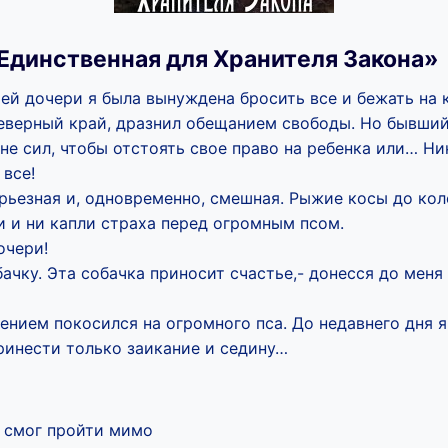
Единственная для Хранителя Закона»
оей дочери я была вынуждена бросить все и бежать на 
северный край, дразнил обещанием свободы. Но бывши
мне сил, чтобы отстоять свое право на ребенка или… Ни
 все!
рьезная и, одновременно, смешная. Рыжие косы до кол
и и ни капли страха перед огромным псом.
очери!
ачку. Эта собачка приносит счастье,- донесся до меня
ением покосился на огромного пса. До недавнего дня я
ринести только заикание и седину…
е смог пройти мимо