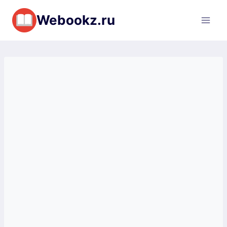
Перейти
Webookz.ru
к
содержимому