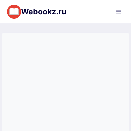
Перейти
Webookz.ru
к
содержимому