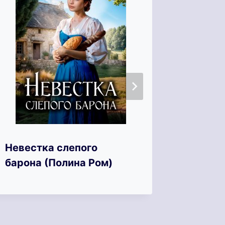
Невестка слепого
Графин
барона (Полина Ром)
(Екате