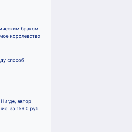
гическим браком.
 мое королевство
йду способ
 Нигде, автор
е, за 159.0 руб.