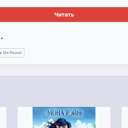
Читать
2+
 (Ея Россо)