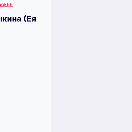
book99
ыкина (Ея