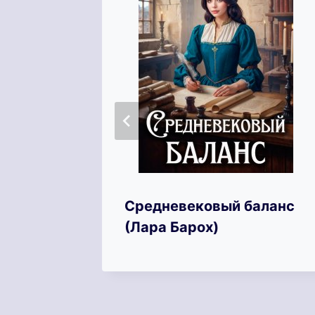
Средневековый баланс
й
(Лара Барох)