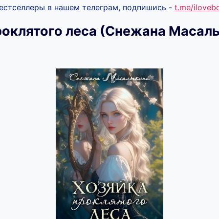
бестселлеры в нашем телеграм, подпишись -
t.me/ilove
роклятого леса (Снежана Масал