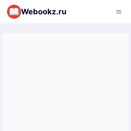
Перейти
Webookz.ru
к
содержимому