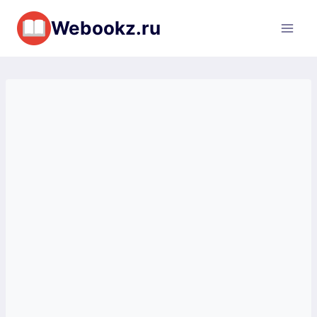
Перейти
Webookz.ru
к
содержимому