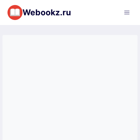
Перейти
Webookz.ru
к
содержимому