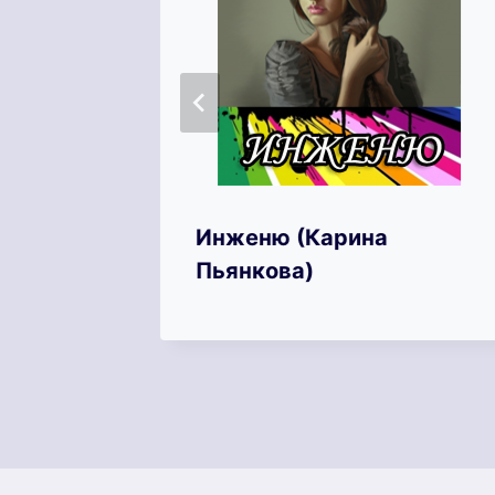
ют
Инженю (Карина
ина)
Пьянкова)