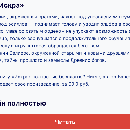
«Искра»
ия, окруженная врагами, чахнет под управлением неу
род эсиллов — поднимает голову и уводит эльфов в св
во главе со святым орденом не упускают возможность з
ца, только вернувшаяся с продолжительного обучения
ескую игру, которая обращается бегством.
ании Валиере, окруженной старыми и новыми друзьями
я, тайны прошлого и замыслы Древних богов.
книгу «Искра» полностью бесплатно? Нигде, автор Вале
дает свое произведение, за 99.0 руб.
йн полностью
Читать