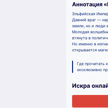
Аннотация 
Эльфийская Импер
Давний враг — на
земли, но и люди 
Молодая волшебни
втянута в политич
Но именно в изгн
открывается маги
Где прочитать 
эксклюзивно про
Искра онла