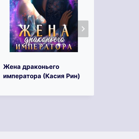
Ошейни
Жена драконьего
(Лена 
императора (Касия Рин)