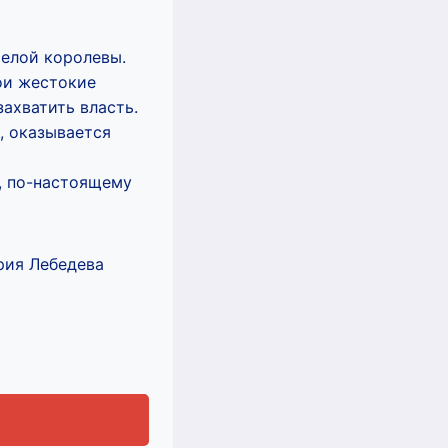
мелой королевы.
ои жестокие
ахватить власть.
, оказывается
, по-настоящему
рия Лебедева