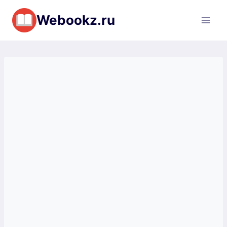
Перейти
Webookz.ru
к
содержимому