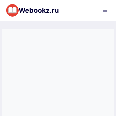
Перейти
Webookz.ru
к
содержимому