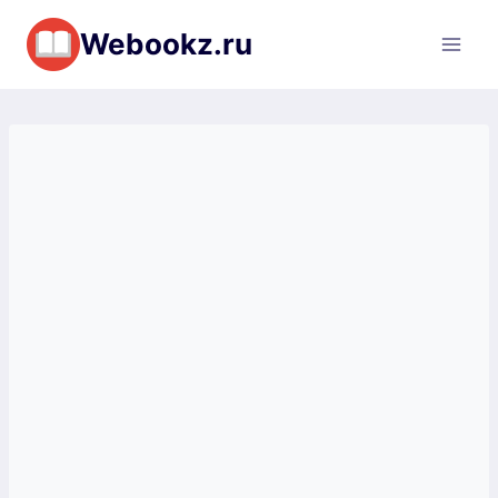
Перейти
Webookz.ru
к
содержимому