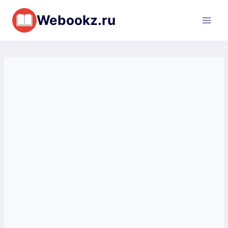
Перейти
Webookz.ru
к
содержимому