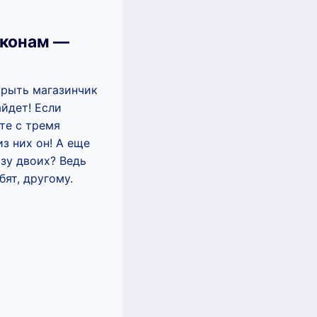
аконам —
крыть магазинчик
йдет! Если
те с тремя
з них он! А еще
зу двоих? Ведь
бят, другому.