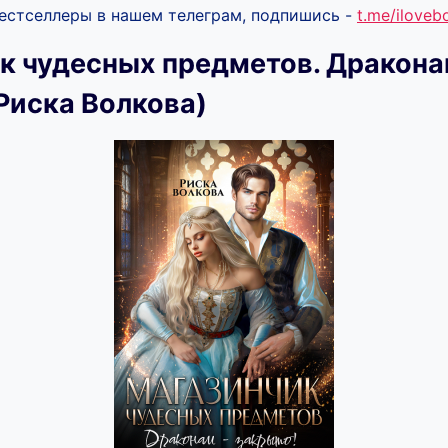
бестселлеры в нашем телеграм, подпишись -
t.me/ilove
к чудесных предметов. Дракон
Риска Волкова)