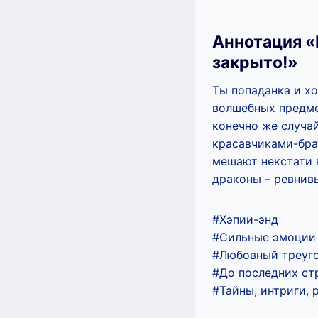
Аннотация «
закрыто!»
Ты попаданка и х
волшебных предме
конечно же случай
красавчиками-брат
мешают некстати 
драконы – ревнивы
#Хэпии-энд
#Сильные эмоции
#Любовный треуг
#До последних стр
#Тайны, интриги, 