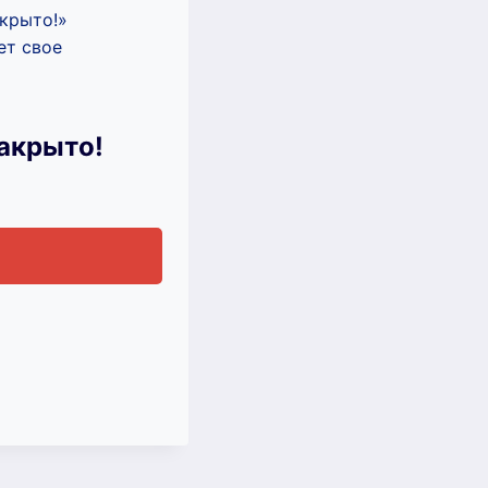
крыто!»
ет свое
акрыто!