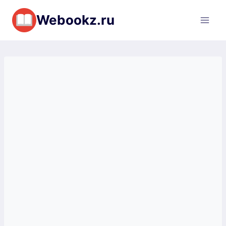
Перейти
Webookz.ru
к
содержимому