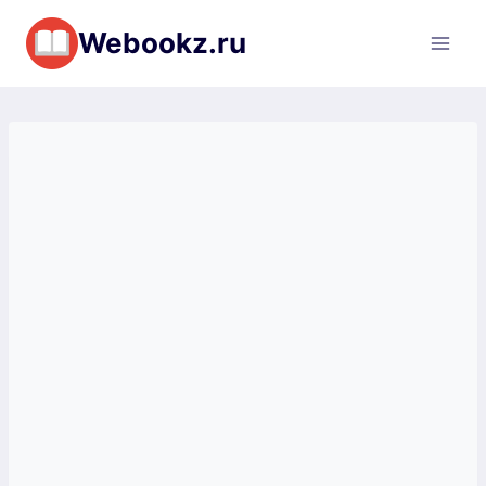
Перейти
Webookz.ru
к
содержимому