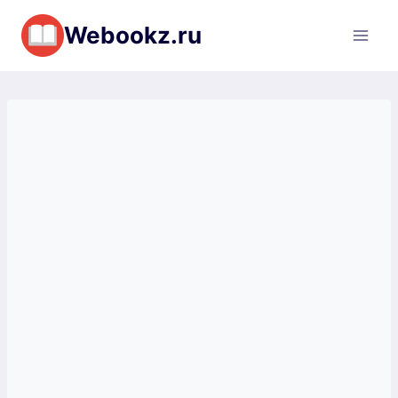
Перейти
Webookz.ru
к
содержимому