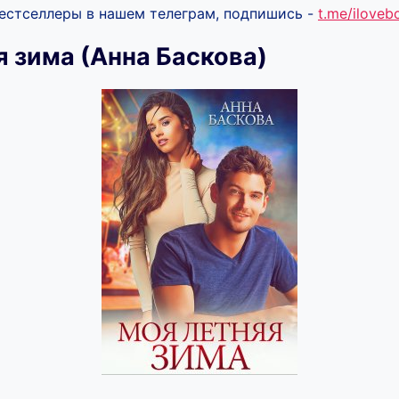
бестселлеры в нашем телеграм, подпишись -
t.me/ilove
я зима (Анна Баскова)