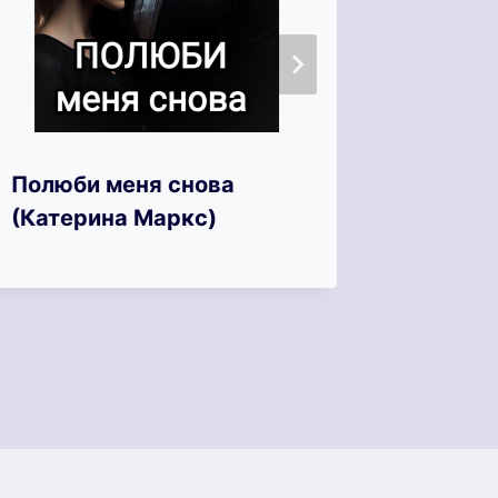
Полюби меня снова
Измена
(Катерина Маркс)
свадьб