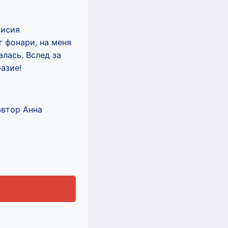
аисия
г фонари, на меня
алась. Вслед за
азие!
автор Анна