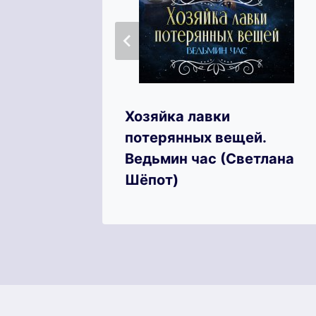
осква
Хозяйка лавки
рина
потерянных вещей.
Ведьмин час (Светлана
Шёпот)