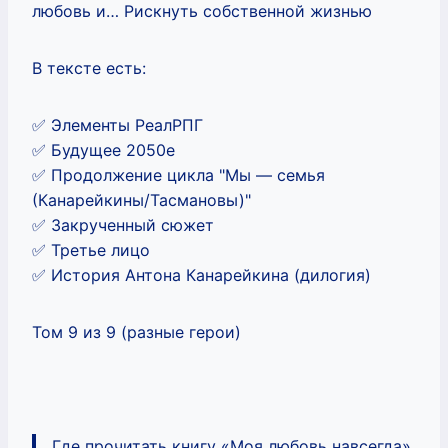
любовь и… Рискнуть собственной жизнью
В тексте есть:
✅ Элементы РеалРПГ
✅ Будущее 2050е
✅ Продолжение цикла "Мы — семья
(Канарейкины/Тасмановы)"
✅ Закрученный сюжет
✅ Третье лицо
✅ История Антона Канарейкина (дилогия)
Том 9 из 9 (разные герои)
Где прочитать книгу «Моя любовь навсегда»