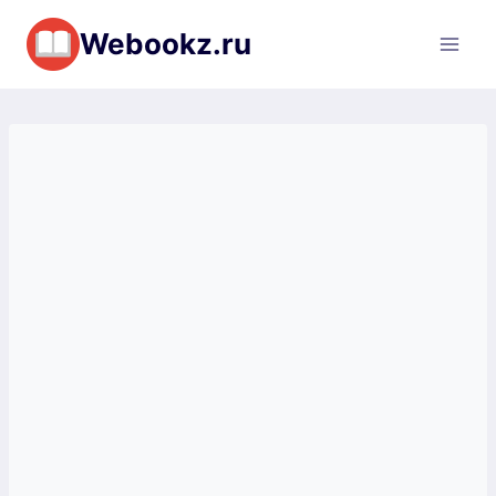
Перейти
Webookz.ru
к
содержимому