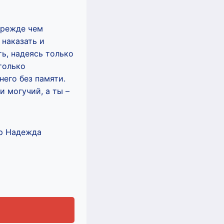
прежде чем
 наказать и
ь, надеясь только
только
него без памяти.
и могучий, а ты –
ор Надежда