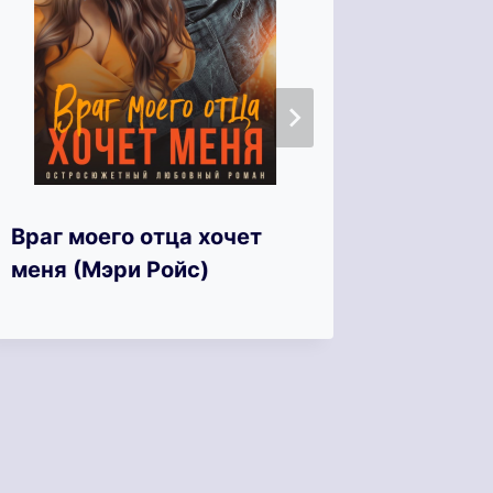
Укроще
Враг моего отца хочет
(Татья
меня (Мэри Ройс)