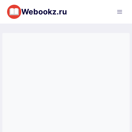
Перейти
Webookz.ru
к
содержимому