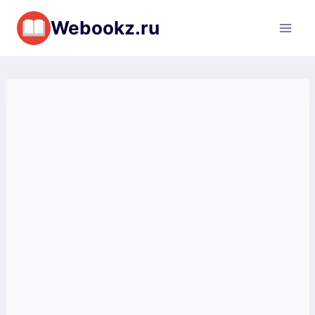
Перейти
Webookz.ru
к
содержимому