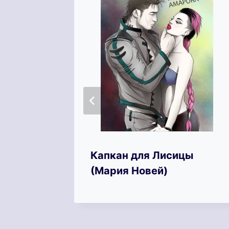
или
Капкан для Лисицы
(Мария Новей)
щением