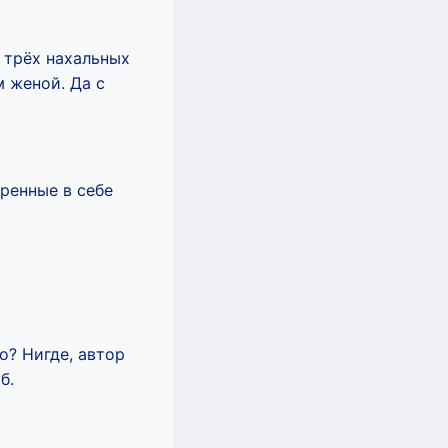
а трёх нахальных
м женой. Да с
еренные в себе
о? Нигде, автор
б.