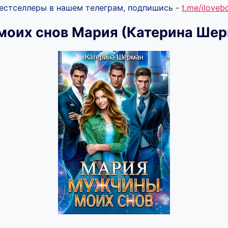
бестселлеры в нашем телеграм, подпишись -
t.me/ilove
оих снов Мария (Катерина Шер