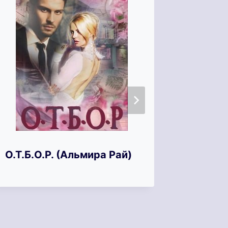
О.Т.Б.О.Р. (Альмира Рай)
Расцве
Короле
(Инесс