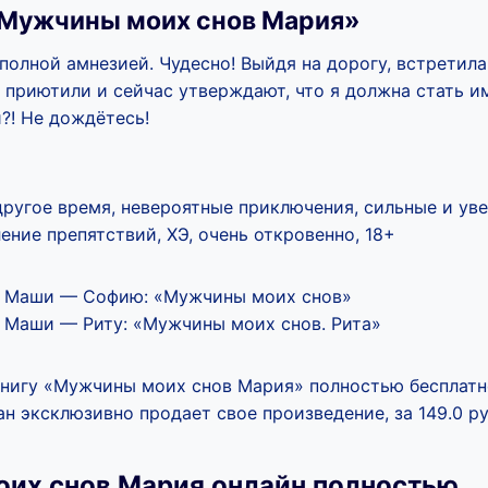
«Мужчины моих снов Мария»
 полной амнезией. Чудесно! Выйдя на дорогу, встретил
 приютили и сейчас утверждают, что я должна стать и
?! Не дождётесь!
другое время, невероятные приключения, сильные и ув
ние препятствий, ХЭ, очень откровенно, 18+
у Маши — Софию: «Мужчины моих снов»
у Маши — Риту: «Мужчины моих снов. Рита»
книгу «Мужчины моих снов Мария» полностью бесплатн
н эксклюзивно продает свое произведение, за 149.0 ру
их снов Мария онлайн полностью