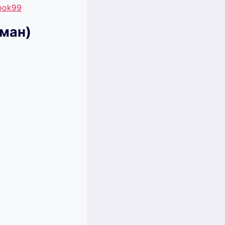
book99
ман)