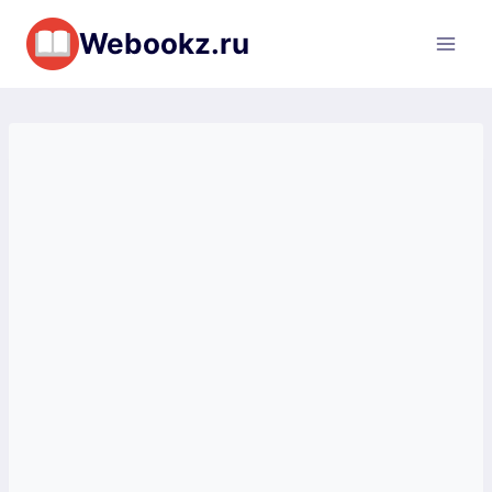
Перейти
Webookz.ru
к
содержимому