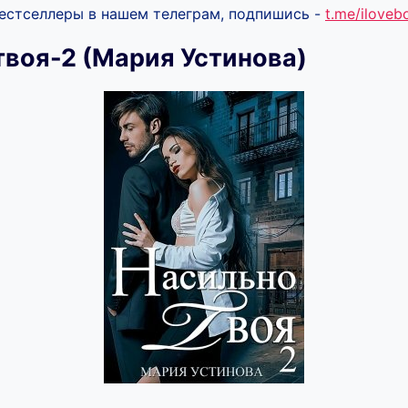
бестселлеры в нашем телеграм, подпишись -
t.me/ilove
твоя-2 (Мария Устинова)