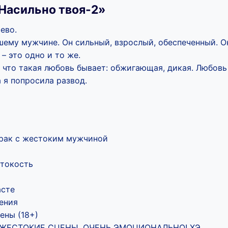
Насильно твоя-2»
ево.
шему мужчине. Он сильный, взрослый, обеспеченный. О
 – это одно и то же.
, что такая любовь бывает: обжигающая, дикая. Любовь
 я попросила развод.
рак с жестоким мужчиной
токость
асте
ения
ены (18+)
: ЖЕСТОКИЕ СЦЕНЫ, ОЧЕНЬ ЭМОЦИОНАЛЬНО! ХЭ