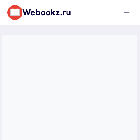
Перейти
Webookz.ru
к
содержимому