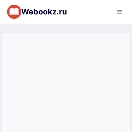
Перейти
Webookz.ru
к
содержимому