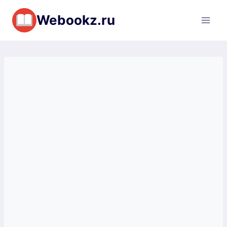
Перейти
Webookz.ru
к
содержимому