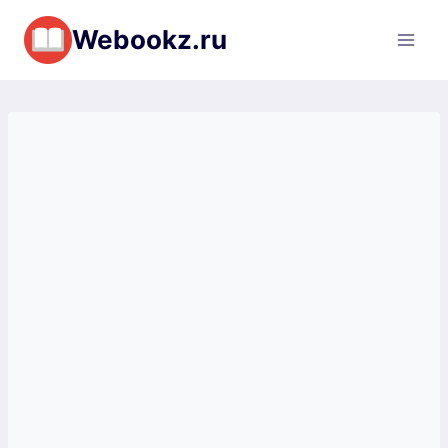
Перейти
Webookz.ru
к
содержимому