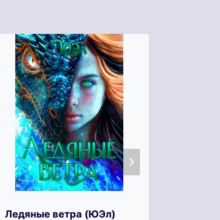
Ледяные ветра (ЮЭл)
Зефирн