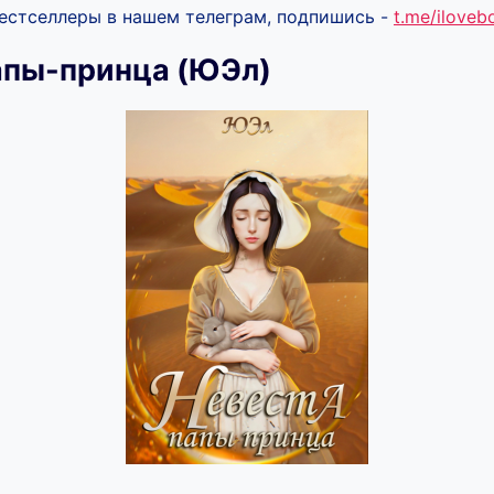
бестселлеры в нашем телеграм, подпишись -
t.me/ilove
апы-принца (ЮЭл)