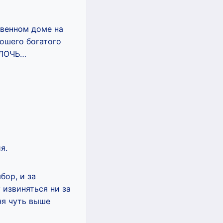
твенном доме на
рошего богатого
ОЛОЧЬ…
я.
бор, и за
 извиняться ни за
ня чуть выше