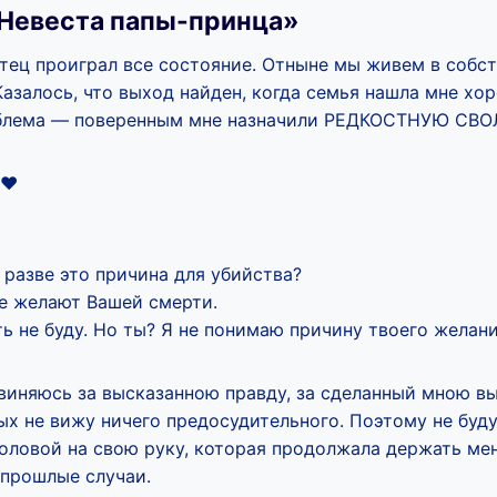
Невеста папы-принца»
тец проиграл все состояние. Отныне мы живем в собс
Казалось, что выход найден, когда семья нашла мне хо
облема — поверенным мне назначили РЕДКОСТНУЮ СВ
❤️
 разве это причина для убийства?
е желают Вашей смерти.
ь не буду. Но ты? Я не понимаю причину твоего желани
виняюсь за высказанною правду, за сделанный мною вы
ых не вижу ничего предосудительного. Поэтому не буду
головой на свою руку, которая продолжала держать ме
 прошлые случаи.