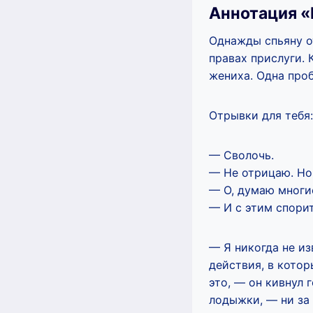
Аннотация «
Однажды спьяну о
правах прислуги. 
жениха. Одна пр
Отрывки для тебя:
— Сволочь.
— Не отрицаю. Но
— О, думаю многи
— И с этим спорит
— Я никогда не из
действия, в котор
это, — он кивнул 
лодыжки, — ни за