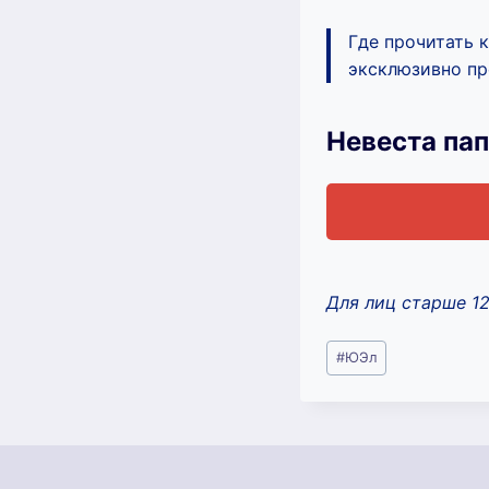
Где прочитать 
эксклюзивно про
Невеста па
Для лиц старше 1
Метки
#
ЮЭл
записи: