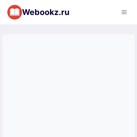
Перейти
Webookz.ru
к
содержимому