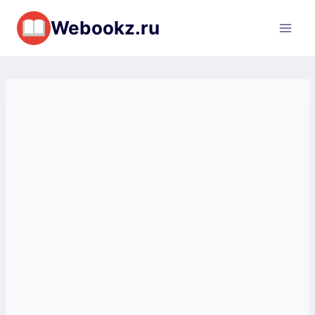
Перейти
Webookz.ru
к
содержимому