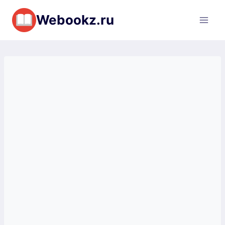
Перейти
Webookz.ru
к
содержимому