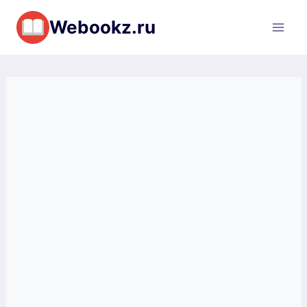
Перейти
Webookz.ru
к
содержимому