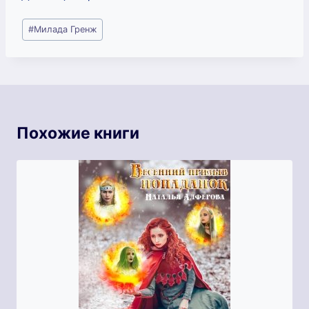
Метки
#
Милада Гренж
записи:
Похожие книги