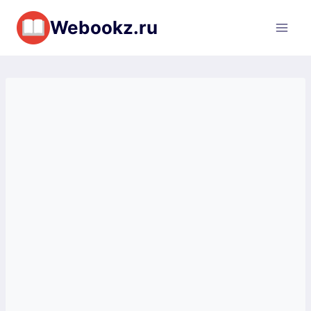
Перейти
Webookz.ru
к
содержимому